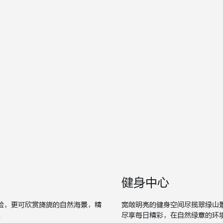
健身中心
验，更可欣赏旖旎的自然海景，精
宽敞明亮的健身空间尽揽翠绿山
。
尽享每日精彩，在自然绿意的环